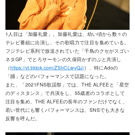
1人目は「加藤礼愛」。加藤礼愛は、幼い頃から数々の
テレビ番組に出演し、その歌唱力で注目を集めている。
フジテレビ系列で放送されていた「千鳥のクセがスゴい
ネタGP」でとろサーモンの久保田かずのぶと共演し
（
https://vt.tiktok.com/ZShCLwvQJ/
）、特にAdoの
「踊」などのパフォーマンスで話題になった。
また、「2021FNS歌謡祭」では、THE ALFEEと「星空
のディスタンス」で共演をし、55歳差のコラボとして
注目を集め、THE ALFEEの長年のファンだけでなく、
若い世代にも響くパフォーマンスは、SNSでも大きな
反響を呼んだ。