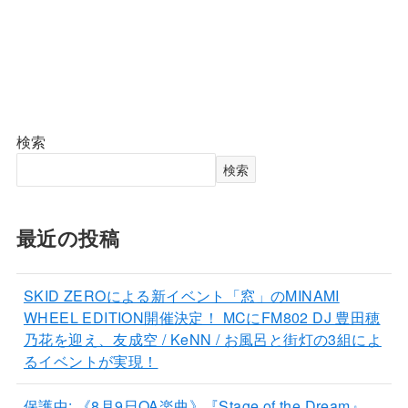
検索
検索
最近の投稿
SKID ZEROによる新イベント「窓」のMINAMI
WHEEL EDITION開催決定！ MCにFM802 DJ 豊田穂
乃花を迎え、友成空 / KeNN / お風呂と街灯の3組によ
るイベントが実現！
保護中: 《8月9日OA楽曲》『Stage of the Dream』