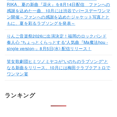
RIKA、夏の新曲『花火』を8月14日配信 ファンへの
感謝を込めた一曲、10月には渋谷でバースデーワンマ
ン開催～ファンへの感謝を込めたジャケット写真とと
もに、夏を彩るラブソングを発表～
りんご音楽祭2026に出演決定！福岡のロックバンド
奏人心 “ちょっとくらっとする”人気曲『Ma魔法hou -
single version-』8月5日(水) 配信リリース！
笑女歌劇団ヒミツノミヤコが“いのちのラブソング”と
なる新曲をリリース。10月には梅田クラブクアトロで
ワンマン宴
ランキング