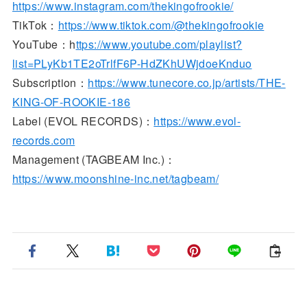
https://www.instagram.com/thekingofrookie/
TikTok：
https://www.tiktok.com/@thekingofrookie
YouTube：h
ttps://www.youtube.com/playlist?
list=PLyKb1TE2oTrlfF6P-HdZKhUWjdoeKnduo
Subscription：
https://www.tunecore.co.jp/artists/THE-
KING-OF-ROOKIE-186
Label (EVOL RECORDS)：
https://www.evol-
records.com
Management (TAGBEAM Inc.)：
https://www.moonshine-inc.net/tagbeam/