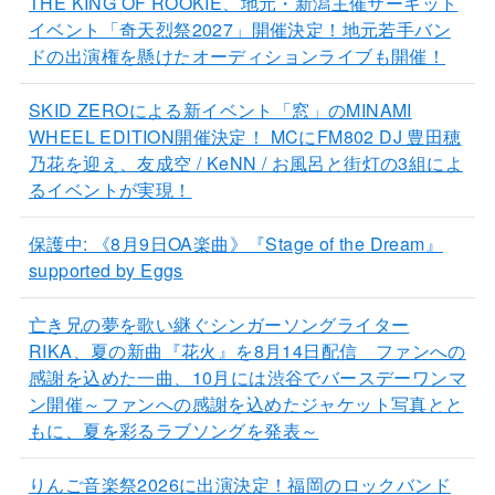
THE KING OF ROOKIE、地元・新潟主催サーキット
イベント「奇天烈祭2027」開催決定！地元若手バン
ドの出演権を懸けたオーディションライブも開催！
SKID ZEROによる新イベント「窓」のMINAMI
WHEEL EDITION開催決定！ MCにFM802 DJ 豊田穂
乃花を迎え、友成空 / KeNN / お風呂と街灯の3組によ
るイベントが実現！
保護中: 《8月9日OA楽曲》『Stage of the Dream』
supported by Eggs
亡き兄の夢を歌い継ぐシンガーソングライター
RIKA、夏の新曲『花火』を8月14日配信 ファンへの
感謝を込めた一曲、10月には渋谷でバースデーワンマ
ン開催～ファンへの感謝を込めたジャケット写真とと
もに、夏を彩るラブソングを発表～
りんご音楽祭2026に出演決定！福岡のロックバンド