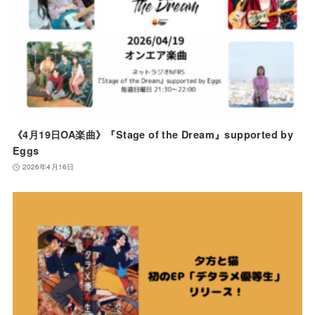
《4月19日OA楽曲》『Stage of the Dream』supported by
Eggs
2026年4月16日