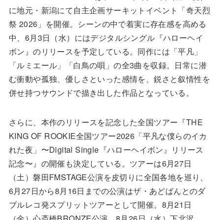
に地元・新潟にて自主企画サーキットイベント「奇天烈
祭 2026」を開催。シーンの中で着実に存在感を高める
中、6月3日（水）にはデジタルシングル『ハローヘイ
ボン』のリリースを予定している。同作には「平凡」
「ルミエール」「白鳥の唄」の全3曲を収録。日常に潜
む衝動や孤独、優しさといった感情を、鋭さと叙情性を
併せ持つサウンドで描き出した作品となっている。
さらに、本作のリリースを記念した全国ツアー『THE
KING OF ROOKIE全国ツアー2026「平凡な僕らのイカ
れた夜」〜Digital Single『ハローヘイボン』リリース
記念〜』の開催も決定している。ツアーは6月27日
（土）磐田FMSTAGE公演を皮切りに全国各地を巡り、
6月27日から8月16日までの公演はザ・あどばんとのダ
ブルレコ発スプリットツアーとして開催。8月21日
（金）心斎橋BRONZE公演、8月26日（水）下北沢