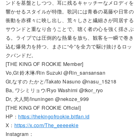
ンドを基盤としつつ、耳に残るキャッチーなメロディを
響かせるスタイルが特徴。歌詞には青春の葛藤や日常の
衝動を赤裸々に映し出し、荒々しさと繊細さが同居する
サウンドと重なり合うことで、聴く者の心を強く揺さぶ
る。ライブでは圧倒的な熱量を放ち、観客を一瞬で巻き
込む爆発力を持つ、まさに“今”を全力で駆け抜けるロッ
クバンドだ。
[THE KING OF ROOKIE Member]
Vo,Gt 鈴木琳/Rin Suzuki @Rin_sansansan
Gt,なすの たかと/Takato Nasuno @nasu_15218
Ba, ワシミリョウ/Ryo Washimi @tkor_ryo
Dr, 犬人間/Inuningen @nekoze_999
[THE KING OF ROOKIE Official]
HP：
https://thekingofrookie.bitfan.id
X：
https://x.com/The_eeeeekie
Instagram：