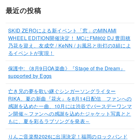
最近の投稿
SKID ZEROによる新イベント「窓」のMINAMI
WHEEL EDITION開催決定！ MCにFM802 DJ 豊田穂
乃花を迎え、友成空 / KeNN / お風呂と街灯の3組によ
るイベントが実現！
保護中: 《8月9日OA楽曲》『Stage of the Dream』
supported by Eggs
亡き兄の夢を歌い継ぐシンガーソングライター
RIKA、夏の新曲『花火』を8月14日配信 ファンへの
感謝を込めた一曲、10月には渋谷でバースデーワンマ
ン開催～ファンへの感謝を込めたジャケット写真とと
もに、夏を彩るラブソングを発表～
りんご音楽祭2026に出演決定！福岡のロックバンド