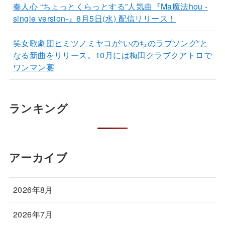
奏人心 “ちょっとくらっとする”人気曲『Ma魔法hou -
single version-』8月5日(水) 配信リリース！
笑女歌劇団ヒミツノミヤコが“いのちのラブソング”と
なる新曲をリリース。10月には梅田クラブクアトロで
ワンマン宴
ランキング
アーカイブ
2026年8月
2026年7月