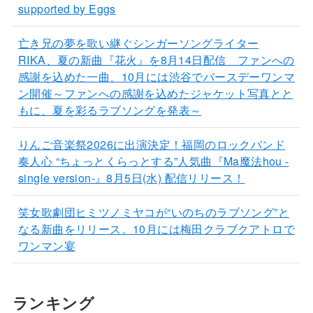
supported by Eggs
亡き兄の夢を歌い継ぐシンガーソングライター
RIKA、夏の新曲『花火』を8月14日配信 ファンへの
感謝を込めた一曲、10月には渋谷でバースデーワンマ
ン開催～ファンへの感謝を込めたジャケット写真とと
もに、夏を彩るラブソングを発表～
りんご音楽祭2026に出演決定！福岡のロックバンド
奏人心 “ちょっとくらっとする”人気曲『Ma魔法hou -
single version-』8月5日(水) 配信リリース！
笑女歌劇団ヒミツノミヤコが“いのちのラブソング”と
なる新曲をリリース。10月には梅田クラブクアトロで
ワンマン宴
ランキング