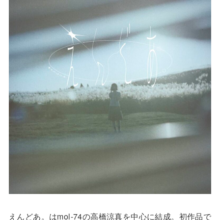
えんどあ。はmol-74の高橋涼真を中心に結成。初作品で