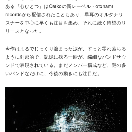
ある『心ひとつ』はOaikoの新レーベル・otonami
recordsから配信されたこともあり、早耳のオルタナリ
スナーを中心に早くも注目を集め、それに続く待望のリ
リースとなった。
今作はまるでじっくり溜まった涙が、すっと零れ落ちる
ように刹那的で、記憶に残る一瞬が、繊細なバンドサウ
ンドで表現されている。まだメンバー構成など、謎の多
いバンドなだけに、今後の動きにも注目だ。