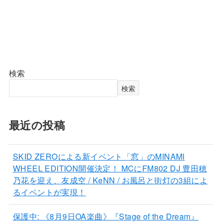
検索
検索
最近の投稿
SKID ZEROによる新イベント「窓」のMINAMI
WHEEL EDITION開催決定！ MCにFM802 DJ 豊田穂
乃花を迎え、友成空 / KeNN / お風呂と街灯の3組によ
るイベントが実現！
保護中: 《8月9日OA楽曲》『Stage of the Dream』