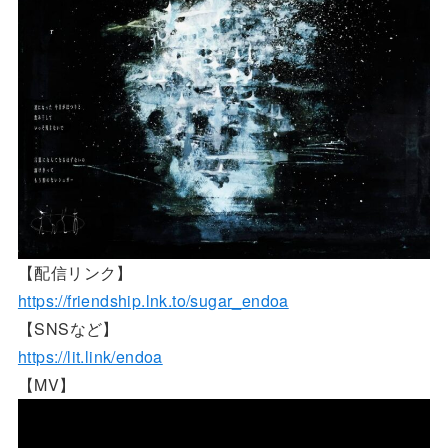
【配信リンク】
https://friendship.lnk.to/sugar_endoa
【SNSなど】
https://lit.link/endoa
【MV】