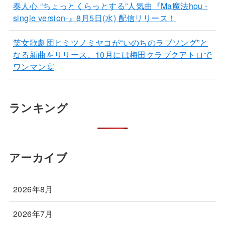
奏人心 “ちょっとくらっとする”人気曲『Ma魔法hou -
single version-』8月5日(水) 配信リリース！
笑女歌劇団ヒミツノミヤコが“いのちのラブソング”と
なる新曲をリリース。10月には梅田クラブクアトロで
ワンマン宴
ランキング
アーカイブ
2026年8月
2026年7月