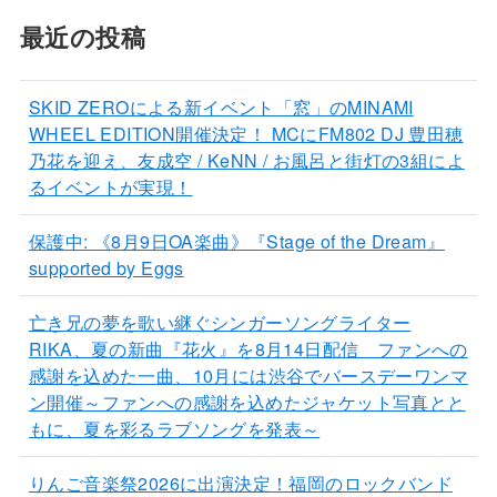
最近の投稿
SKID ZEROによる新イベント「窓」のMINAMI
WHEEL EDITION開催決定！ MCにFM802 DJ 豊田穂
乃花を迎え、友成空 / KeNN / お風呂と街灯の3組によ
るイベントが実現！
保護中: 《8月9日OA楽曲》『Stage of the Dream』
supported by Eggs
亡き兄の夢を歌い継ぐシンガーソングライター
RIKA、夏の新曲『花火』を8月14日配信 ファンへの
感謝を込めた一曲、10月には渋谷でバースデーワンマ
ン開催～ファンへの感謝を込めたジャケット写真とと
もに、夏を彩るラブソングを発表～
りんご音楽祭2026に出演決定！福岡のロックバンド