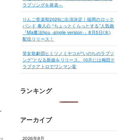
ラブソングを発表～
りんご音楽祭2026に出演決定！福岡のロック
バンド 奏人心 “ちょっとくらっとする”人気曲
『Ma魔法hou -single version-』8月5日(水)
配信リリース！
笑女歌劇団ヒミツノミヤコが“いのちのラブソ
ング”となる新曲をリリース。10月には梅田ク
ラブクアトロでワンマン宴
ランキング
ン
アーカイブ
2026年8月
ッ