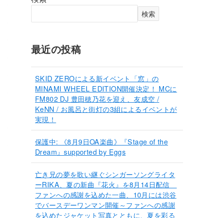
検索
最近の投稿
SKID ZEROによる新イベント「窓」の
MINAMI WHEEL EDITION開催決定！ MCに
FM802 DJ 豊田穂乃花を迎え、友成空 /
KeNN / お風呂と街灯の3組によるイベントが
実現！
保護中: 《8月9日OA楽曲》『Stage of the
Dream』supported by Eggs
亡き兄の夢を歌い継ぐシンガーソングライタ
ーRIKA、夏の新曲『花火』を8月14日配信
ファンへの感謝を込めた一曲、10月には渋谷
でバースデーワンマン開催～ファンへの感謝
を込めたジャケット写真とともに、夏を彩る