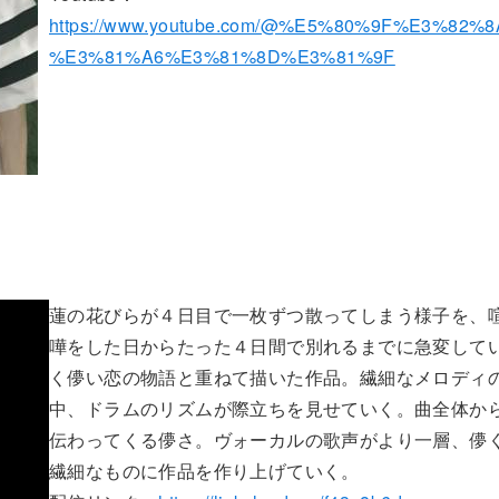
https://www.youtube.com/@%E5%80%9F%E3%82%8
%E3%81%A6%E3%81%8D%E3%81%9F
蓮の花びらが４日目で一枚ずつ散ってしまう様子を、
嘩をした日からたった４日間で別れるまでに急変して
く儚い恋の物語と重ねて描いた作品。繊細なメロディ
中、ドラムのリズムが際立ちを見せていく。曲全体か
伝わってくる儚さ。ヴォーカルの歌声がより一層、儚
繊細なものに作品を作り上げていく。