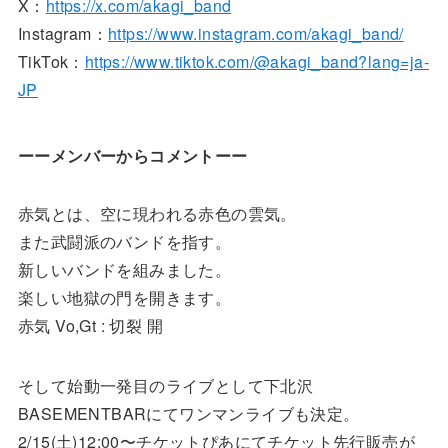
X：
https://x.com/akagi_band
Instagram：
https://www.instagram.com/akagi_band/
TikTok：
https://www.tiktok.com/@akagi_band?lang=ja-
JP
ーーメンバーからコメントーー
赤気とは、空に現われる赤色の雲気。
また武闘派のバンドを指す。
新しいバンドを組みました。
楽しい地獄の門を開きます。
赤気 Vo,Gt : 切裂 開
そして始動一発目のライブとして下北沢
BASEMENTBARにてワンマンライブも決定。
2/15(土)12:00〜チケットぴあにてチケット先行販売が