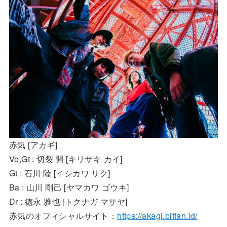
赤気 [アカギ]
Vo,Gt : 切裂 開 [キリサキ カイ]
Gt : 石川 陸 [イシカワ リク]
Ba : 山川 剛己 [ヤマカワ ゴウキ]
Dr : 徳永 雅也 [トクナガ マサヤ]
赤気のオフィシャルサイト：
https://akagi.bitfan.id/