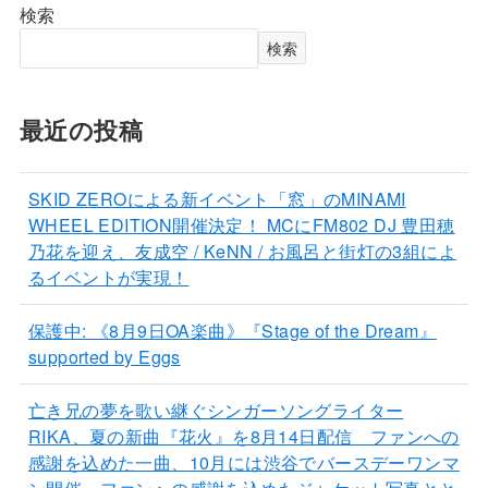
検索
検索
最近の投稿
SKID ZEROによる新イベント「窓」のMINAMI
WHEEL EDITION開催決定！ MCにFM802 DJ 豊田穂
乃花を迎え、友成空 / KeNN / お風呂と街灯の3組によ
るイベントが実現！
保護中: 《8月9日OA楽曲》『Stage of the Dream』
supported by Eggs
亡き兄の夢を歌い継ぐシンガーソングライター
RIKA、夏の新曲『花火』を8月14日配信 ファンへの
感謝を込めた一曲、10月には渋谷でバースデーワンマ