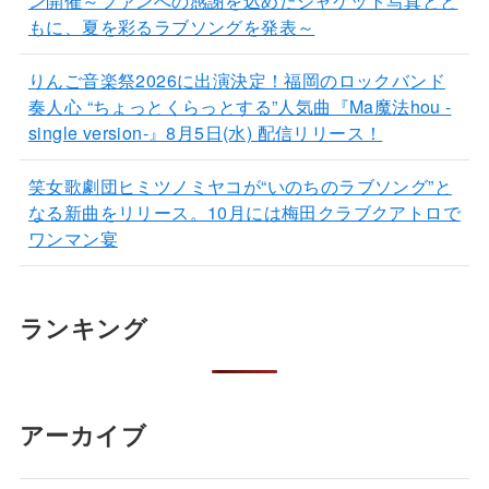
ン開催～ファンへの感謝を込めたジャケット写真とと
もに、夏を彩るラブソングを発表～
りんご音楽祭2026に出演決定！福岡のロックバンド
奏人心 “ちょっとくらっとする”人気曲『Ma魔法hou -
single version-』8月5日(水) 配信リリース！
笑女歌劇団ヒミツノミヤコが“いのちのラブソング”と
なる新曲をリリース。10月には梅田クラブクアトロで
ワンマン宴
ランキング
アーカイブ