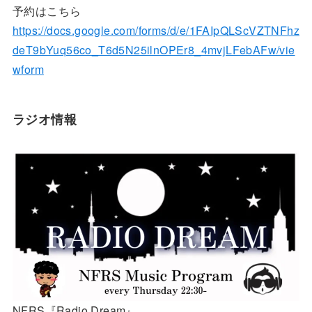
予約はこちら
https://docs.google.com/forms/d/e/1FAIpQLScVZTNFhz
deT9bYuq56co_T6d5N25ilnOPEr8_4mvjLFebAFw/vie
wform
ラジオ情報
NFRS『Radio Dream』