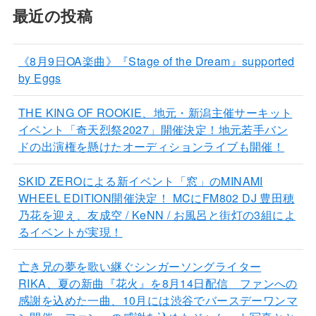
最近の投稿
《8月9日OA楽曲》『Stage of the Dream』supported
by Eggs
THE KING OF ROOKIE、地元・新潟主催サーキット
イベント「奇天烈祭2027」開催決定！地元若手バン
ドの出演権を懸けたオーディションライブも開催！
SKID ZEROによる新イベント「窓」のMINAMI
WHEEL EDITION開催決定！ MCにFM802 DJ 豊田穂
乃花を迎え、友成空 / KeNN / お風呂と街灯の3組によ
るイベントが実現！
亡き兄の夢を歌い継ぐシンガーソングライター
RIKA、夏の新曲『花火』を8月14日配信 ファンへの
感謝を込めた一曲、10月には渋谷でバースデーワンマ