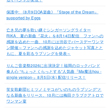
保護中: 《8月9日OA楽曲》『Stage of the Dream』
supported by Eggs
亡き兄の夢を歌い継ぐシンガーソングライター
RIKA、夏の新曲『花火』を8月14日配信 ファンへの
感謝を込めた一曲、10月には渋谷でバースデーワンマ
ン開催～ファンへの感謝を込めたジャケット写真とと
もに、夏を彩るラブソングを発表～
りんご音楽祭2026に出演決定！福岡のロックバンド
奏人心 “ちょっとくらっとする”人気曲『Ma魔法hou -
single version-』8月5日(水) 配信リリース！
笑女歌劇団ヒミツノミヤコが“いのちのラブソング”と
なる新曲をリリース。10月には梅田クラブクアトロで
ワンマン宴