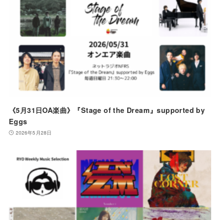
《5月31日OA楽曲》『Stage of the Dream』supported by
Eggs
2026年5月28日