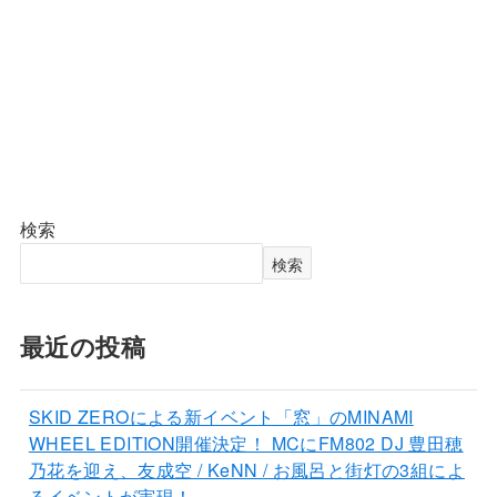
検索
検索
最近の投稿
SKID ZEROによる新イベント「窓」のMINAMI
WHEEL EDITION開催決定！ MCにFM802 DJ 豊田穂
乃花を迎え、友成空 / KeNN / お風呂と街灯の3組によ
るイベントが実現！