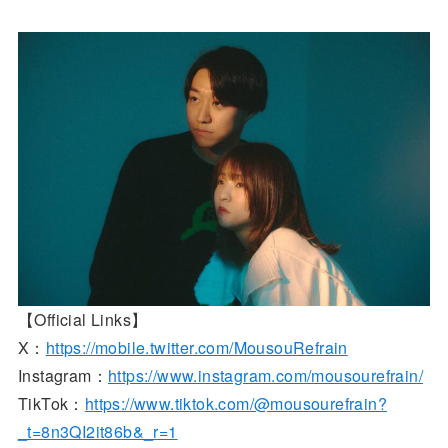
【Official Links】
X：
https://mobile.twitter.com/MousouRefrain
Instagram：
https://www.instagram.com/mousourefrain/
TikTok：
https://www.tiktok.com/@mousourefrain?
_t=8n3QI2it86b&_r=1