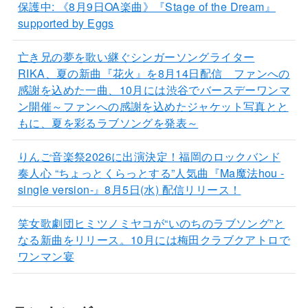
保護中: 《8月9日OA楽曲》『Stage of the Dream』
supported by Eggs
亡き兄の夢を歌い継ぐシンガーソングライター
RIKA、夏の新曲『花火』を8月14日配信 ファンへの
感謝を込めた一曲、10月には渋谷でバースデーワンマ
ン開催～ファンへの感謝を込めたジャケット写真とと
もに、夏を彩るラブソングを発表～
りんご音楽祭2026に出演決定！福岡のロックバンド
奏人心 “ちょっとくらっとする”人気曲『Ma魔法hou -
single version-』8月5日(水) 配信リリース！
笑女歌劇団ヒミツノミヤコが“いのちのラブソング”と
なる新曲をリリース。10月には梅田クラブクアトロで
ワンマン宴