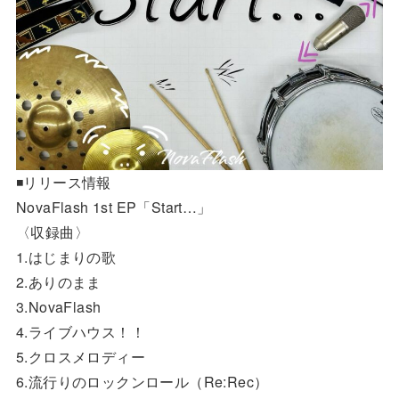
◾️リリース情報
NovaFlash 1st EP「Start…」
〈収録曲〉
1.はじまりの歌
2.ありのまま
3.NovaFlash
4.ライブハウス！！
5.クロスメロディー
6.流行りのロックンロール（Re:Rec）