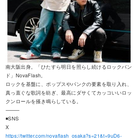
南大阪出身。「ひたすら明日を照らし続けるロックバン
ド」NovaFlash。
ロックを基盤に、ポップスやパンクの要素を取り入れ、
真っ直ぐな歌詞を紡ぎ、最高にダサくてカッコいいロッ
クンロールを掻き鳴らしている。
⸻
◾️SNS
X
https://twitter.com/novaflash_osaka?s=21&t=9uD6-