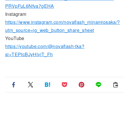
PRVpFuL6Nfva7gEHA
Instagram
https://www.instagram.com/novaflash_minamiosaka/?
utm_source=ig_web_button_share_sheet
YouTube
https://youtube.com/@novaflash-tka?
si=TEPtcBJyHlvjT_Fh