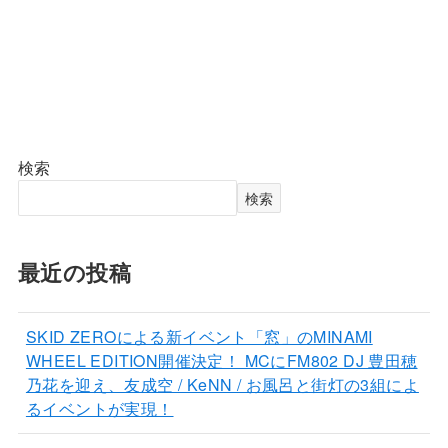
検索
検索
最近の投稿
SKID ZEROによる新イベント「窓」のMINAMI
WHEEL EDITION開催決定！ MCにFM802 DJ 豊田穂
乃花を迎え、友成空 / KeNN / お風呂と街灯の3組によ
るイベントが実現！