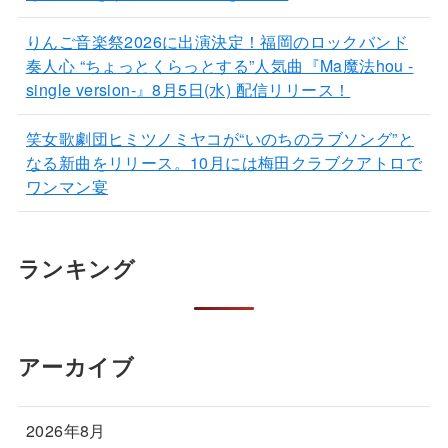
りんご音楽祭2026に出演決定！福岡のロックバンド
奏人心 “ちょっとくらっとする”人気曲『Ma魔法hou -
single version-』8月5日(水) 配信リリース！
笑女歌劇団ヒミツノミヤコが“いのちのラブソング”と
なる新曲をリリース。10月には梅田クラブクアトロで
ワンマン宴
ランキング
アーカイブ
2026年8月