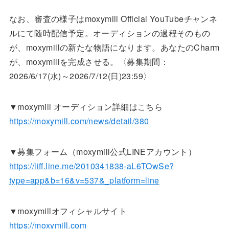
なお、審査の様子はmoxymill Official YouTubeチャンネ
ルにて随時配信予定。オーディションの過程そのもの
が、moxymillの新たな物語になります。あなたのCharm
が、moxymillを完成させる。〈募集期間：
2026/6/17(水)～2026/7/12(日)23:59〉
▼moxymill オーディション詳細はこちら
https://moxymill.com/news/detail/380
▼募集フォーム（moxymill公式LINEアカウント）
https://liff.line.me/2010341838-aL6TOwSe?
type=app&b=16&v=537&_platform=line
▼moxymillオフィシャルサイト
https://moxymill.com