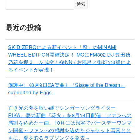
検索
最近の投稿
SKID ZEROによる新イベント「窓」のMINAMI
WHEEL EDITION開催決定！ MCにFM802 DJ 豊田穂
乃花を迎え、友成空 / KeNN / お風呂と街灯の3組によ
るイベントが実現！
保護中: 《8月9日OA楽曲》『Stage of the Dream』
supported by Eggs
亡き兄の夢を歌い継ぐシンガーソングライター
RIKA、夏の新曲『花火』を8月14日配信 ファンへの
感謝を込めた一曲、10月には渋谷でバースデーワンマ
ン開催～ファンへの感謝を込めたジャケット写真とと
もに、夏を彩るラブソングを発表～