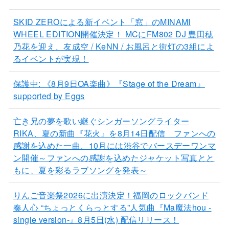
SKID ZEROによる新イベント「窓」のMINAMI
WHEEL EDITION開催決定！ MCにFM802 DJ 豊田穂
乃花を迎え、友成空 / KeNN / お風呂と街灯の3組によ
るイベントが実現！
保護中: 《8月9日OA楽曲》『Stage of the Dream』
supported by Eggs
亡き兄の夢を歌い継ぐシンガーソングライター
RIKA、夏の新曲『花火』を8月14日配信 ファンへの
感謝を込めた一曲、10月には渋谷でバースデーワンマ
ン開催～ファンへの感謝を込めたジャケット写真とと
もに、夏を彩るラブソングを発表～
りんご音楽祭2026に出演決定！福岡のロックバンド
奏人心 “ちょっとくらっとする”人気曲『Ma魔法hou -
single version-』8月5日(水) 配信リリース！