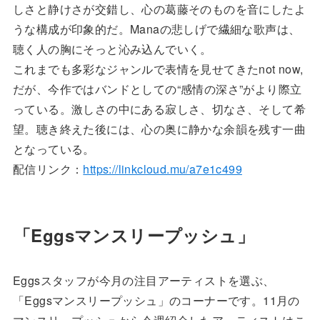
しさと静けさが交錯し、心の葛藤そのものを音にしたよ
うな構成が印象的だ。Manaの悲しげで繊細な歌声は、
聴く人の胸にそっと沁み込んでいく。
これまでも多彩なジャンルで表情を見せてきたnot now,
だが、今作ではバンドとしての“感情の深さ”がより際立
っている。激しさの中にある寂しさ、切なさ、そして希
望。聴き終えた後には、心の奥に静かな余韻を残す一曲
となっている。
配信リンク：
https://linkcloud.mu/a7e1c499
「Eggsマンスリープッシュ」
Eggsスタッフが今月の注目アーティストを選ぶ、
「Eggsマンスリープッシュ」のコーナーです。11月の