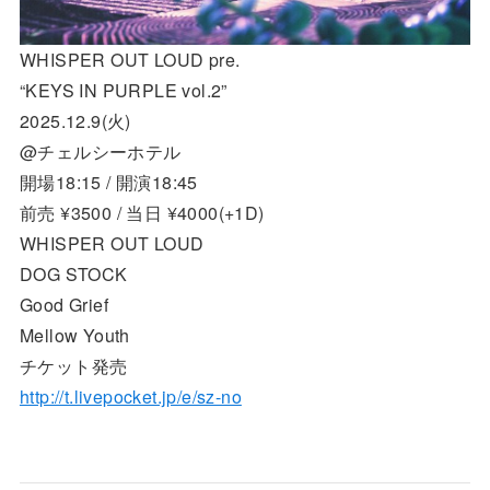
WHISPER OUT LOUD pre.
“KEYS IN PURPLE vol.2”
2025.12.9(火)
@チェルシーホテル
開場18:15 / 開演18:45
前売 ¥3500 / 当日 ¥4000(+1D)
WHISPER OUT LOUD
DOG STOCK
Good Grief
Mellow Youth
チケット発売
http://t.livepocket.jp/e/sz-no