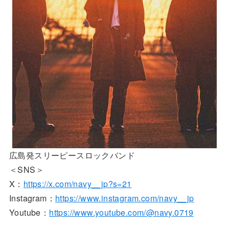
広島発スリーピースロックバンド
＜SNS＞
X：
https://x.com/navy__jp?s=21
Instagram：
https://www.instagram.com/navy__jp
Youtube：
https://www.youtube.com/@navy.0719