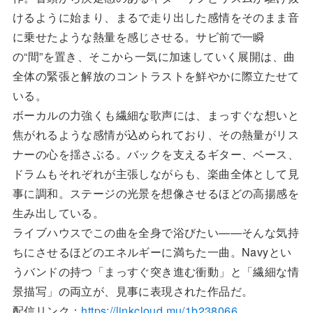
けるように始まり、まるで走り出した感情をそのまま音
に乗せたような熱量を感じさせる。サビ前で一瞬
の“間”を置き、そこから一気に加速していく展開は、曲
全体の緊張と解放のコントラストを鮮やかに際立たせて
いる。
ボーカルの力強くも繊細な歌声には、まっすぐな想いと
焦がれるような感情が込められており、その熱量がリス
ナーの心を揺さぶる。バックを支えるギター、ベース、
ドラムもそれぞれが主張しながらも、楽曲全体として見
事に調和。ステージの光景を想像させるほどの高揚感を
生み出している。
ライブハウスでこの曲を全身で浴びたい——そんな気持
ちにさせるほどのエネルギーに満ちた一曲。Navyとい
うバンドの持つ「まっすぐ突き進む衝動」と「繊細な情
景描写」の両立が、見事に表現された作品だ。
配信リンク：
https://linkcloud.mu/1b238066