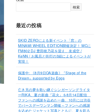
検索
最近の投稿
SKID ZEROによる新イベント「窓」の
MINAMI WHEEL EDITION開催決定！ MCに
FM802 DJ 豊田穂乃花を迎え、友成空 /
KeNN / お風呂と街灯の3組によるイベントが
実現！
保護中: 《8月9日OA楽曲》『Stage of the
Dream』supported by Eggs
亡き兄の夢を歌い継ぐシンガーソングライタ
ーRIKA、夏の新曲『花火』を8月14日配信
ファンへの感謝を込めた一曲、10月には渋谷
でバースデーワンマン開催～ファンへの感謝
を込めたジャケット写真とともに、夏を彩る