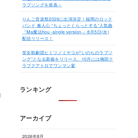
ラブソングを発表～
りんご音楽祭2026に出演決定！福岡のロック
バンド 奏人心 “ちょっとくらっとする”人気曲
『Ma魔法hou -single version-』8月5日(水)
配信リリース！
笑女歌劇団ヒミツノミヤコが“いのちのラブソ
ング”となる新曲をリリース。10月には梅田ク
ラブクアトロでワンマン宴
ランキング
週
アーカイブ
2026年8月