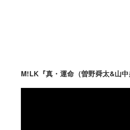
M!LK『真・運命（曽野舜太&山