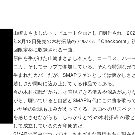
山崎まさよしのトリビュート企画として制作され、202
年8月12日発売の木村拓哉のアルバム『Checkpoint』
回限定盤に収録される一曲。
原曲を手がけた山崎まさよし本人も、コーラス、ハー
ニカ、そしてラップで参加している。そんな特別な形
生まれたカバーだが、SMAPファンとしては懐かしさ
嬉しさが同時に込み上げてくる作品でもある。
今の木村拓哉だからこそ表現できる渋みや深みがあり
がら、聴いていると自然とSMAP時代にこの曲を歌っ
いた頃の記憶もよみがえってくる。原曲へのリスペク
を感じさせながらも、しっかりと“今の木村拓哉”の歌
して成立しているのが印象的だ。
SMAPの楽曲については、さまざまな事情もあり現在