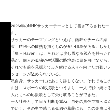
2026年のNHKサッカーテーマとして書き下ろされた一
曲。
サッカーのテーマソングといえば、熱狂やチームの結
束、勝利への情熱を描くものが多い印象がある。しか
「鳥 – Raven」は、それとは少し異なる視点を持った
品だ。個人の孤独や生活圏の路地裏に目を向けながら
それでも前を見据えて歩き続ける人々へ向けた力強い
ッセージが込められている。
私自身、サッカーにはあまり詳しくない。それでもこ
曲は、スポーツの応援歌というより、一人で戦い続け
人たちへの応援歌として受け取ることができた。
一人社長として日々判断を重ね、自分の責任で前へ進
でいく。その中で感じる孤独や葛藤にも、この楽曲は