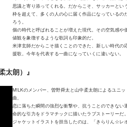
思議と寄り添ってくれる。だからこそ、サッカーとい
枠を超えて、多くの人の心に届く作品になっているの
ろう。
個の時代と呼ばれることが増えた現代。その空気感や
値観を象徴するような歌詞も印象的だ。
米津玄師だからこそ描くことのできた、新しい時代の
援歌。今年を代表する一曲になっていくに違いない。
中柔太朗）』
M!LKのメンバー、曽野舜太と山中柔太朗によるユニッ
曲。
恋に落ちた瞬間の強烈な衝撃や、抗うことのできない
命的な引力をドラマチックに描いたラブストーリーだ
ジャケットイラストを担当したのは、「きらりん☆レ