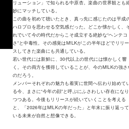
リューション」で知られる中原杏。楽曲の世界観とも
妙にマッチしている。
この曲を初めて聴いたとき、真っ先に感じたのは平成
ハロプロを思わせる空気感だった。どこか懐かしく、
れでいて今の時代だからこそ成立する絶妙な“ヘンテコ
さ”と中毒性。その感覚はM!LKがこの半年ほどでリリ
スしてきた楽曲にも共通している。
若い世代には新鮮に、30代以上の世代には懐かしく響
く。その両方を獲得していることが、今のM!LKの強さ
のだろう。
メンバーそれぞれの魅力も着実に世間へ伝わり始めて
る今、まさに“今年の顔”と呼ぶにふさわしい存在にな
つつある。今後もリリースが続いていくことを考える
と、「2026年はM!LKの年だった」と年末に振り返っ
いる未来が自然と想像できる。