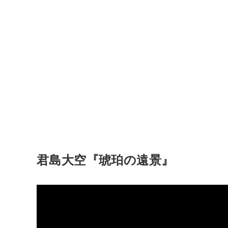
君島大空『琥珀の遠景』