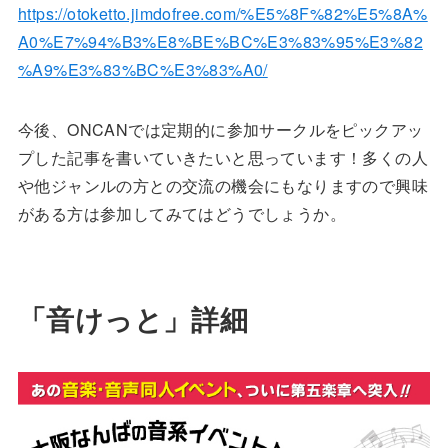
https://otoketto.jimdofree.com/%E5%8F%82%E5%8A%
A0%E7%94%B3%E8%BE%BC%E3%83%95%E3%82
%A9%E3%83%BC%E3%83%A0/
今後、ONCANでは定期的に参加サークルをピックアッ
プした記事を書いていきたいと思っています！多くの人
や他ジャンルの方との交流の機会にもなりますので興味
がある方は参加してみてはどうでしょうか。
「音けっと」詳細