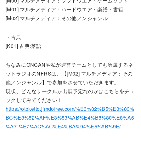
[M00] マルチメディア：ソフトウエア・ゲームソフト
[M01] マルチメディア：ハードウエア・楽譜・書籍
[M02] マルチメディア：その他ノンジャンル
・古典
[K01] 古典:落語
ちなみにONCANや私が運営チームとしても所属するネ
ットラジオのNFRSは、【[M02] マルチメディア：その
他ノンジャンル】で参加をさせていただきます。
現状、どんなサークルが出展予定なのかはこちらをチェ
ックしてみてください！
https://otoketto.jimdofree.com/%E3%82%B5%E3%83%
BC%E3%82%AF%E3%83%AB%E4%B8%80%E8%A6
%A7-%E7%AC%AC%E4%BA%94%E5%9B%9E/