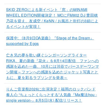
SKID ZEROによる新イベント「窓」のMINAMI
WHEEL EDITION開催決定！ MCにFM802 DJ 豊田穂
乃花を迎え、友成空 / KeNN / お風呂と街灯の3組によ
るイベントが実現！
保護中: 《8月9日OA楽曲》『Stage of the Dream』
supported by Eggs
亡き兄の夢を歌い継ぐシンガーソングライター
RIKA、夏の新曲『花火』を8月14日配信 ファンへの
感謝を込めた一曲、10月には渋谷でバースデーワンマ
ン開催～ファンへの感謝を込めたジャケット写真とと
もに、夏を彩るラブソングを発表～
りんご音楽祭2026に出演決定！福岡のロックバンド
奏人心 “ちょっとくらっとする”人気曲『Ma魔法hou -
single version-』8月5日(水) 配信リリース！