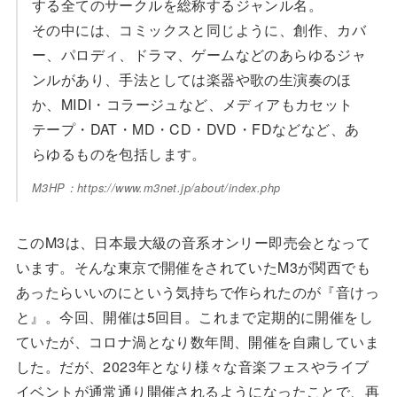
する全てのサークルを総称するジャンル名。
その中には、コミックスと同じように、創作、カバ
ー、パロディ、ドラマ、ゲームなどのあらゆるジャ
ンルがあり、手法としては楽器や歌の生演奏のほ
か、MIDI・コラージュなど、メディアもカセット
テープ・DAT・MD・CD・DVD・FDなどなど、あ
らゆるものを包括します。
M3HP：https://www.m3net.jp/about/index.php
このM3は、日本最大級の音系オンリー即売会となって
います。そんな東京で開催をされていたM3が関西でも
あったらいいのにという気持ちで作られたのが『音けっ
と』。今回、開催は5回目。これまで定期的に開催をし
ていたが、コロナ渦となり数年間、開催を自粛していま
した。だが、2023年となり様々な音楽フェスやライブ
イベントが通常通り開催されるようになったことで、再