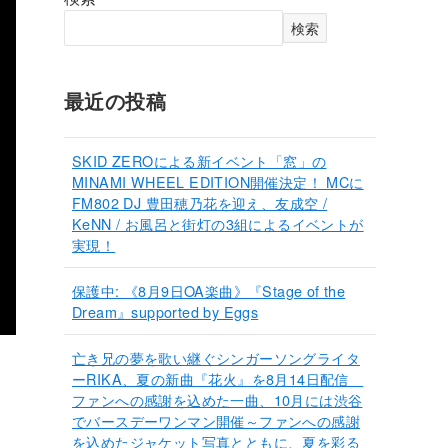
検索
最近の投稿
SKID ZEROによる新イベント「窓」の
MINAMI WHEEL EDITION開催決定！ MCに
FM802 DJ 豊田穂乃花を迎え、友成空 /
KeNN / お風呂と街灯の3組によるイベントが
実現！
保護中: 《8月9日OA楽曲》『Stage of the
Dream』supported by Eggs
亡き兄の夢を歌い継ぐシンガーソングライタ
ーRIKA、夏の新曲『花火』を8月14日配信
ファンへの感謝を込めた一曲、10月には渋谷
でバースデーワンマン開催～ファンへの感謝
を込めたジャケット写真とともに、夏を彩る