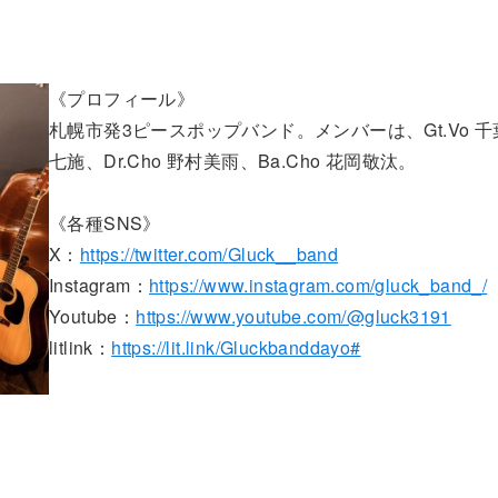
《プロフィール》
札幌市発3ピースポップバンド。メンバーは、Gt.Vo 千
七施、Dr.Cho 野村美雨、Ba.Cho 花岡敬汰。
《各種SNS》
X：
https://twitter.com/Gluck__band
Instagram：
https://www.instagram.com/gluck_band_/
Youtube：
https://www.youtube.com/@gluck3191
litlink：
https://lit.link/Gluckbanddayo#
』