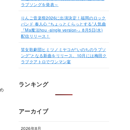
ラブソングを発表～
りんご音楽祭2026に出演決定！福岡のロック
バンド 奏人心 “ちょっとくらっとする”人気曲
『Ma魔法hou -single version-』8月5日(水)
配信リリース！
笑女歌劇団ヒミツノミヤコが“いのちのラブソ
ング”となる新曲をリリース。10月には梅田ク
ラブクアトロでワンマン宴
ランキング
め
。
アーカイブ
2026年8月