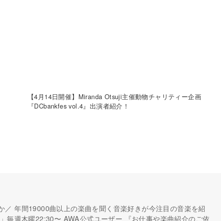
【4月14日開催】Miranda Otsuji主催動物チャリティー企画
『DCbankfes vol.4』出演者紹介！
／ 年間19000曲以上の楽曲を聞く音楽好きが今注目の音楽を紹
eam」毎週木曜22:30〜 AWA公式ユーザー 『お仕事や楽曲紹介のご依