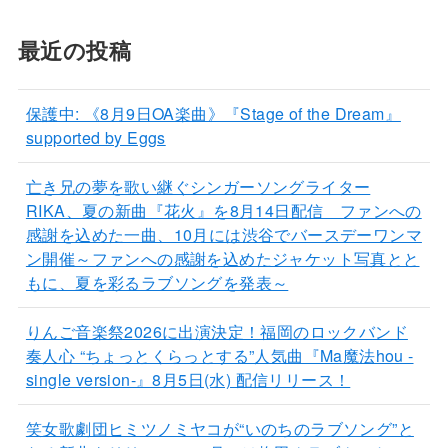
最近の投稿
保護中: 《8月9日OA楽曲》『Stage of the Dream』
supported by Eggs
亡き兄の夢を歌い継ぐシンガーソングライター
RIKA、夏の新曲『花火』を8月14日配信 ファンへの
感謝を込めた一曲、10月には渋谷でバースデーワンマ
ン開催～ファンへの感謝を込めたジャケット写真とと
もに、夏を彩るラブソングを発表～
りんご音楽祭2026に出演決定！福岡のロックバンド
奏人心 “ちょっとくらっとする”人気曲『Ma魔法hou -
single version-』8月5日(水) 配信リリース！
笑女歌劇団ヒミツノミヤコが“いのちのラブソング”と