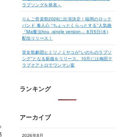
ラブソングを発表～
りんご音楽祭2026に出演決定！福岡のロック
バンド 奏人心 “ちょっとくらっとする”人気曲
『Ma魔法hou -single version-』8月5日(水)
配信リリース！
笑女歌劇団ヒミツノミヤコが“いのちのラブソ
ング”となる新曲をリリース。10月には梅田ク
ラブクアトロでワンマン宴
ランキング
アーカイブ
ら
感
2026年8月