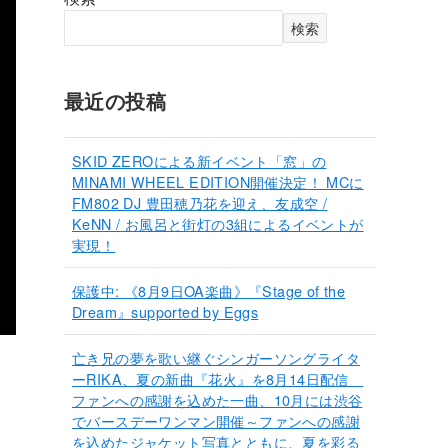
検索
最近の投稿
SKID ZEROによる新イベント「窓」の
MINAMI WHEEL EDITION開催決定！ MCに
FM802 DJ 豊田穂乃花を迎え、友成空 /
KeNN / お風呂と街灯の3組によるイベントが
実現！
保護中: 《8月9日OA楽曲》『Stage of the
Dream』supported by Eggs
亡き兄の夢を歌い継ぐシンガーソングライタ
ーRIKA、夏の新曲『花火』を8月14日配信
ファンへの感謝を込めた一曲、10月には渋谷
でバースデーワンマン開催～ファンへの感謝
を込めたジャケット写真とともに、夏を彩る