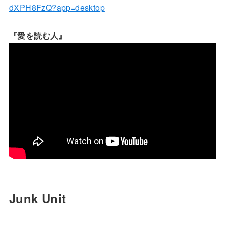
dXPH8FzQ?app=desktop
『愛を読む人』
Junk Unit