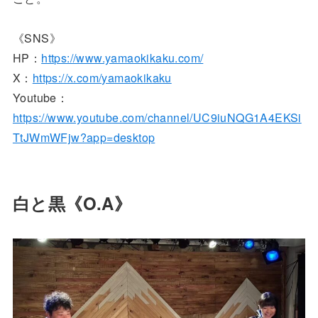
《SNS》
HP：
https://www.yamaokikaku.com/
X：
https://x.com/yamaokikaku
Youtube：
https://www.youtube.com/channel/UC9iuNQG1A4EKSi
TtJWmWFjw?app=desktop
白と黒《O.A》