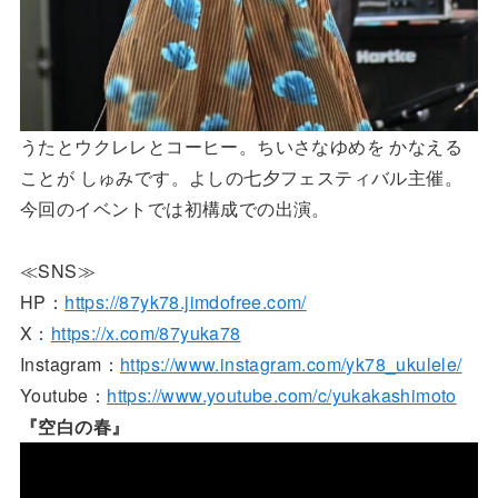
うたとウクレレとコーヒー。ちいさなゆめを かなえる
ことが しゅみです。よしの七夕フェスティバル主催。
今回のイベントでは初構成での出演。
≪SNS≫
HP：
https://87yk78.jimdofree.com/
X：
https://x.com/87yuka78
Instagram：
https://www.instagram.com/yk78_ukulele/
Youtube：
https://www.youtube.com/c/yukakashimoto
『空白の春』