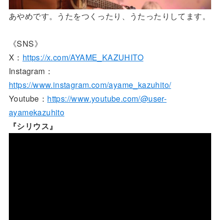
あやめです。うたをつくったり、うたったりしてます。
《SNS》
X：
https://x.com/AYAME_KAZUHITO
Instagram：
https://www.instagram.com/ayame_kazuhito/
Youtube：
https://www.youtube.com/@user-
ayamekazuhito
『シリウス』