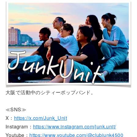
大阪で活動中のシティーポップバンド。
≪SNS≫
X：
https://x.com/Junk_Unit
Instagram：
https://www.instagram.com/junk.unit/
Youtube：
https://www.youtube.com/@clubjunk4500