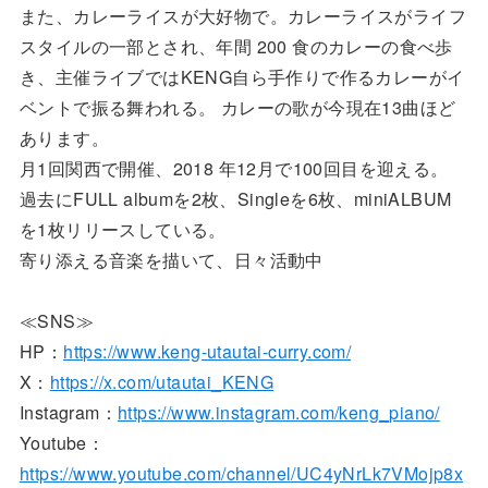
また、カレーライスが大好物で。カレーライスがライフ
スタイルの一部とされ、年間 200 食のカレーの食べ歩
き、主催ライブではKENG自ら手作りで作るカレーがイ
ベントで振る舞われる。 カレーの歌が今現在13曲ほど
あります。
月1回関西で開催、2018 年12月で100回目を迎える。
過去にFULL albumを2枚、Singleを6枚、miniALBUM
を1枚リリースしている。
寄り添える音楽を描いて、日々活動中
≪SNS≫
HP：
https://www.keng-utautai-curry.com/
X：
https://x.com/utautai_KENG
Instagram：
https://www.instagram.com/keng_piano/
Youtube：
https://www.youtube.com/channel/UC4yNrLk7VMojp8x