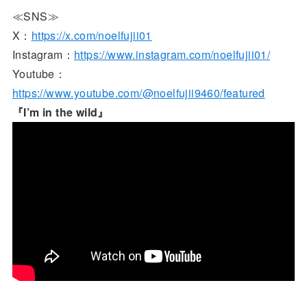
≪SNS≫
X：
https://x.com/noelfujii01
Instagram：
https://www.instagram.com/noelfujii01/
Youtube：
https://www.youtube.com/@noelfujii9460/featured
『I’m in the wild』