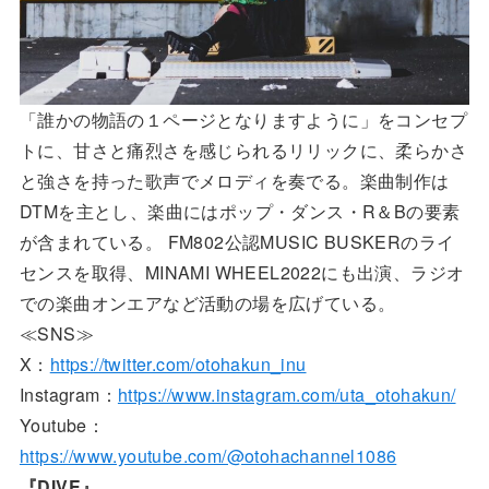
「誰かの物語の１ページとなりますように」をコンセプ
トに、甘さと痛烈さを感じられるリリックに、柔らかさ
と強さを持った歌声でメロディを奏でる。楽曲制作は
DTMを主とし、楽曲にはポップ・ダンス・R＆Bの要素
が含まれている。 FM802公認MUSIC BUSKERのライ
センスを取得、MINAMI WHEEL2022にも出演、ラジオ
での楽曲オンエアなど活動の場を広げている。
≪SNS≫
X：
https://twitter.com/otohakun_inu
Instagram：
https://www.instagram.com/uta_otohakun/
Youtube：
https://www.youtube.com/@otohachannel1086
『DIVE』