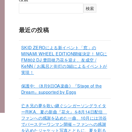
検索
最近の投稿
SKID ZEROによる新イベント「窓」の
MINAMI WHEEL EDITION開催決定！ MCに
FM802 DJ 豊田穂乃花を迎え、友成空 /
KeNN / お風呂と街灯の3組によるイベントが
実現！
保護中: 《8月9日OA楽曲》『Stage of the
Dream』supported by Eggs
亡き兄の夢を歌い継ぐシンガーソングライタ
ーRIKA、夏の新曲『花火』を8月14日配信
ファンへの感謝を込めた一曲、10月には渋谷
でバースデーワンマン開催～ファンへの感謝
を込めたジャケット写真とともに、夏を彩る