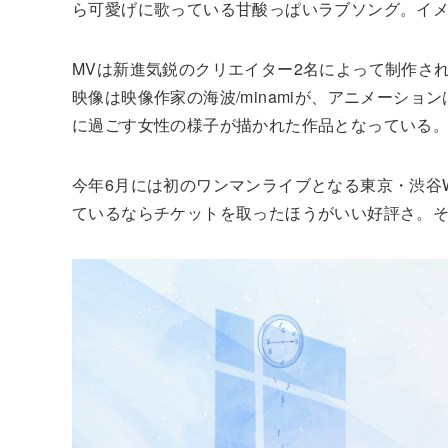
ら可愛げに歌っている甘酸っぱいラブソング。イ
MVは新進気鋭のクリエイター2名によって制作さ
映像は映像作家の海波/minamiが、アニメーシ
に過ごす女性の様子が描かれた作品となっている
今年6月には初のワンマンライブとなる東京・渋谷
ているならチケットを取ったほうがいい好評さ。そ