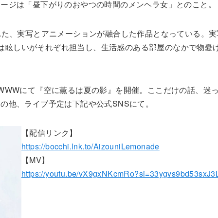
メージは「昼下がりのおやつの時間のメンヘラ女」とのこと。
れた、実写とアニメーションが融合した作品となっている。実
ョンは眩しいがそれぞれ担当し、生活感のある部屋のなかで物憂
。
WWWにて『空に薫るは夏の影』を開催。ここだけの話、迷
の他、ライブ予定は下記や公式SNSにて。
【配信リンク】
https://bocchi.lnk.to/AizouniLemonade
【MV】
https://youtu.be/vX9gxNKcmRo?si=33ygvs9bd53sxJ3