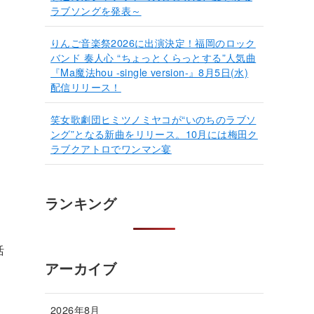
ラブソングを発表～
りんご音楽祭2026に出演決定！福岡のロック
バンド 奏人心 “ちょっとくらっとする”人気曲
『Ma魔法hou -single version-』8月5日(水)
配信リリース！
笑女歌劇団ヒミツノミヤコが“いのちのラブソ
ング”となる新曲をリリース。10月には梅田ク
ラブクアトロでワンマン宴
ランキング
活
アーカイブ
2026年8月