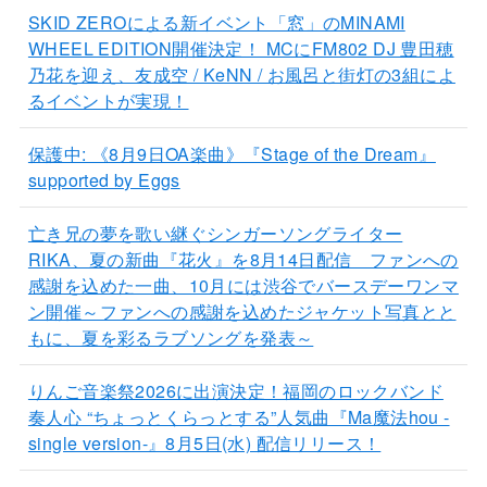
SKID ZEROによる新イベント「窓」のMINAMI
WHEEL EDITION開催決定！ MCにFM802 DJ 豊田穂
乃花を迎え、友成空 / KeNN / お風呂と街灯の3組によ
るイベントが実現！
保護中: 《8月9日OA楽曲》『Stage of the Dream』
supported by Eggs
亡き兄の夢を歌い継ぐシンガーソングライター
RIKA、夏の新曲『花火』を8月14日配信 ファンへの
感謝を込めた一曲、10月には渋谷でバースデーワンマ
ン開催～ファンへの感謝を込めたジャケット写真とと
もに、夏を彩るラブソングを発表～
りんご音楽祭2026に出演決定！福岡のロックバンド
奏人心 “ちょっとくらっとする”人気曲『Ma魔法hou -
single version-』8月5日(水) 配信リリース！