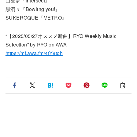
白昼夢『intersect』
黒洞々『Bowling you!』
SUKEROQUE『METRO』
“【2025/05/27オススメ新曲】RYO Weekly Music
Selection” by RYO on AWA
https://mf.awa.fm/4tY8toh