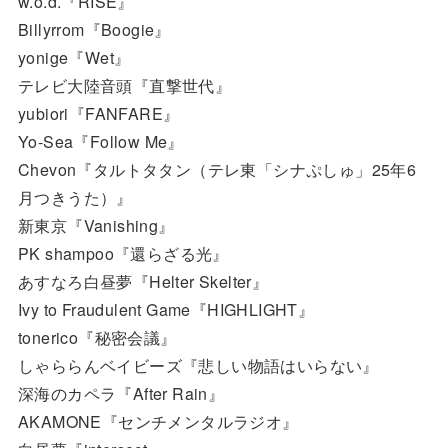
w.o.d.『RISE』
Billyrrom『Boogie』
yonige『Wet』
テレビ大陸音頭『直撃世代』
yubiori『FANFARE』
Yo-Sea『Follow Me』
Chevon『タルトタタン（テレ東「シナぷしゅ」25年6
月つきうた）』
新東京『Vanishing』
PK shampoo『還らざる光』
あすなろ白昼夢『Helter Skelter』
Ivy to Fraudulent Game『HIGHLIGHT』
tonerico『秘密会議』
しゃららんベイビーズ『悲しい物語はいらない』
深海のカペラ『After Rain』
AKAMONE『センチメンタルラジオ』