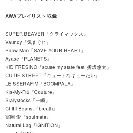
AWAプレイリスト 収録
SUPER BEAVER『クライマックス』
Vaundy『気まぐれ』
Snow Man『SAVE YOUR HEART』
Ayase『PLANETS』
KID FRESINO『scuse my state feat. 折坂悠太』
CUTIE STREET『キュートなキューたい』
LE SSERAFIM『BOOMPALA』
Kis-My-Ft2『Couture』
Bialystocks『一瞬』
Chilli Beans.『breath』
冨岡 愛『soulmate』
Natural Lag『IGNITION』