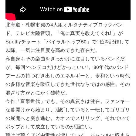
北海道・札幌市発の4人組オルタナティブロックバン
ド、テレビ大陸音頭。「俺に真実を教えてくれ!!」が
Spotifyチャート「バイラルトップ50」で1位を記録して
以降、一気に注目度を高めてきた存在だ。
私自身もその楽曲をきっかけに注目しているバンドだ
が、毎回“ヘンテコだけどかっこいい”。80年代のバンド
ブームの持つむき出しのエネルギーと、令和という時代
の多様な音楽を吸収してきた世代ならではの感性。その
混ざり方がとにかく独特だ。
今作「直撃世代」でも、その異質さは健在。ファンキー
な幕開けから始まり、油断していると一転してゴリゴリ
の展開へと突き進む。カオスでスリリング、それでいて
ポップとして成立しているのが面白い。
聴けば聴くほど中毒性が増していく。ジャンルに収まら