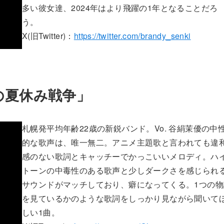
多い彼女達、2024年はより飛躍の1年となることだろ
う。
X(旧Twitter)：
https://twitter.com/brandy_senki
らの夏休み戦争」
札幌発平均年齢22歳の新鋭バンド。Vo. 谷絹茉優の中
的な歌声は、唯一無二。アニメ主題歌と言われても違
感のない歌詞とキャッチーでかっこいいメロディ。ハ
トーンの中毒性のある歌声と少しダークさを感じられ
サウンドがマッチしており、癖になってくる。1つの物
を見ているかのような歌詞をしっかり見ながら聞いて
しい1曲。