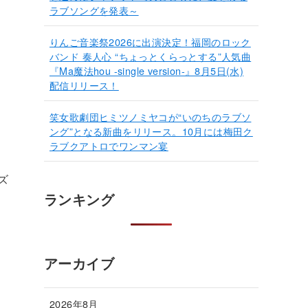
ラブソングを発表～
りんご音楽祭2026に出演決定！福岡のロック
バンド 奏人心 “ちょっとくらっとする”人気曲
『Ma魔法hou -single version-』8月5日(水)
配信リリース！
笑女歌劇団ヒミツノミヤコが“いのちのラブソ
ング”となる新曲をリリース。10月には梅田ク
ラブクアトロでワンマン宴
ズ
ランキング
アーカイブ
2026年8月