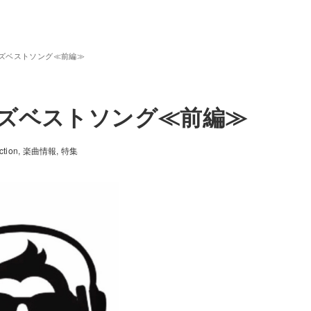
ーズベストソング≪前編≫
ーズベストソング≪前編≫
ction
楽曲情報
特集