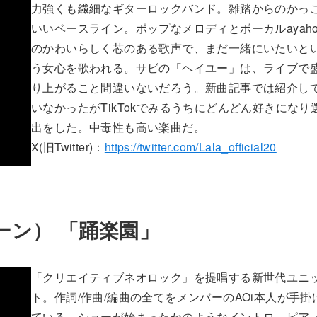
力強くも繊細なギターロックバンド。雑踏からのかっ
いいベースライン。ポップなメロディとボーカルayah
のかわいらしく芯のある歌声で、まだ一緒にいたいと
う女心を歌われる。サビの「ヘイユー」は、ライブで
り上がること間違いないだろう。新曲記事では紹介し
いなかったがTikTokでみるうちにどんどん好きになり
出をした。中毒性も高い楽曲だ。
X(旧Twitter)：
https://twitter.com/Lala_official20
イーン） 「踊楽園」
「クリエイティブネオロック」を提唱する新世代ユニ
ト。作詞/作曲/編曲の全てをメンバーのAOi本人が手掛
ている。ショーが始まったかのようなイントロ。ピア