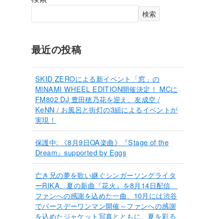
検索
最近の投稿
SKID ZEROによる新イベント「窓」の
MINAMI WHEEL EDITION開催決定！ MCに
FM802 DJ 豊田穂乃花を迎え、友成空 /
KeNN / お風呂と街灯の3組によるイベントが
実現！
保護中: 《8月9日OA楽曲》『Stage of the
Dream』supported by Eggs
亡き兄の夢を歌い継ぐシンガーソングライタ
ーRIKA、夏の新曲『花火』を8月14日配信
ファンへの感謝を込めた一曲、10月には渋谷
でバースデーワンマン開催～ファンへの感謝
を込めたジャケット写真とともに、夏を彩る