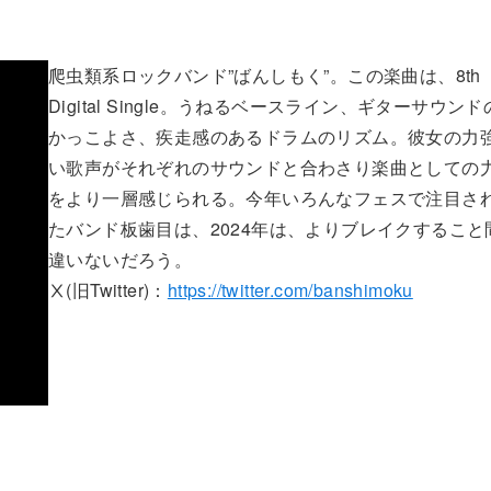
爬虫類系ロックバンド”ばんしもく”。この楽曲は、8th
Digital Single。うねるベースライン、ギターサウンド
かっこよさ、疾走感のあるドラムのリズム。彼女の力
い歌声がそれぞれのサウンドと合わさり楽曲としての
をより一層感じられる。今年いろんなフェスで注目さ
たバンド板歯目は、2024年は、よりブレイクすること
違いないだろう。
Ⅹ(旧Twitter)：
https://twitter.com/banshimoku