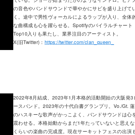
の音色やバンドサウンドで華やかにサビを盛り上げて
く。途中で男性ヴォーカルによるラップが入り、全体
な曲構成も心を躍らせる。Spotifyのバイラルチャート
Top10入りも果たし、業界注目のアーティスト。
X(旧Twitter)：
https://twitter.com/clan_queen_
2022年8月結成、2023年1月本格的活動開始の大阪発3
ースバンド。2023年の十代白書グランプリ。Vo./Gt. 
のハスキーな歌声がかっこよく、バンドサウンドは心
震わせる。本格始動からまだ1年たっていないと思えな
くらいの楽曲の完成度。現在サーキットフェスの出演