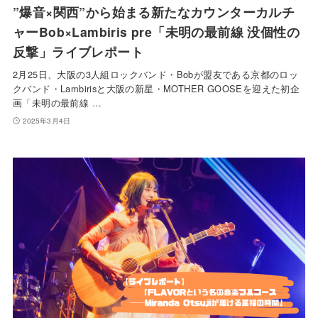
”爆音×関西”から始まる新たなカウンターカルチ
ャーBob×Lambiris pre「未明の最前線 没個性の
反撃」ライブレポート
2月25日、大阪の3人組ロックバンド・Bobが盟友である京都のロッ
クバンド・Lambirisと大阪の新星・MOTHER GOOSEを迎えた初企
画「未明の最前線 …
2025年3月4日