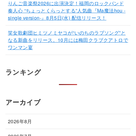
りんご音楽祭2026に出演決定！福岡のロックバンド
奏人心 “ちょっとくらっとする”人気曲『Ma魔法hou -
single version-』8月5日(水) 配信リリース！
笑女歌劇団ヒミツノミヤコが“いのちのラブソング”と
なる新曲をリリース。10月には梅田クラブクアトロで
ワンマン宴
ランキング
アーカイブ
2026年8月