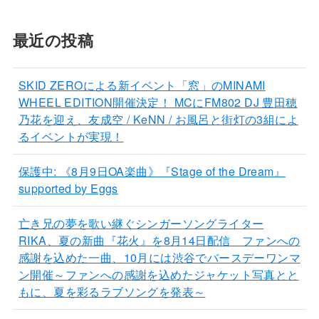
最近の投稿
SKID ZEROによる新イベント「窓」のMINAMI
WHEEL EDITION開催決定！ MCにFM802 DJ 豊田穂
乃花を迎え、友成空 / KeNN / お風呂と街灯の3組によ
るイベントが実現！
保護中: 《8月9日OA楽曲》『Stage of the Dream』
supported by Eggs
亡き兄の夢を歌い継ぐシンガーソングライター
RIKA、夏の新曲『花火』を8月14日配信 ファンへの
感謝を込めた一曲、10月には渋谷でバースデーワンマ
ン開催～ファンへの感謝を込めたジャケット写真とと
もに、夏を彩るラブソングを発表～